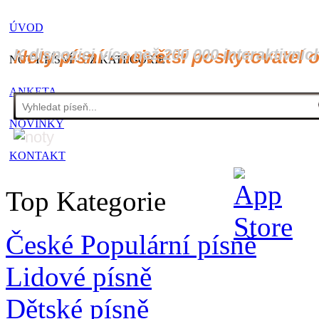
ÚVOD
K dispozici více než 200 000 interaktivníc
Noty písní - největší poskytovatel 
NOTY PÍSNÍ - CZ KATEGORIE
ANKETA
NOVINKY
KONTAKT
Top Kategorie
České Populární písně
Lidové písně
Dětské písně