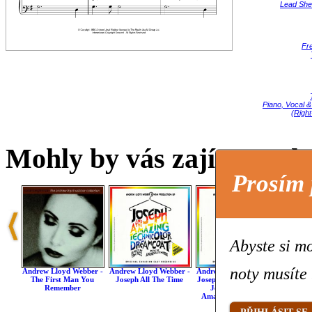
Lead She
Fr
Piano, Vocal &
(Righ
Mohly by vás zajímat také 
Prosím 
Abyste si mo
noty musíte 
Andrew Lloyd Webber -
Andrew Lloyd Webber -
Andrew Lloyd Webber -
Andrew 
The First Man You
Joseph All The Time
Joseph's Dreams (from
Light 
Remember
Joseph And The
T
Amazing Technicolor
Dreamcoat)