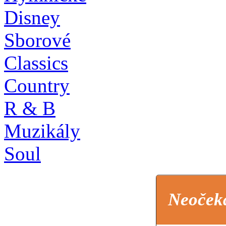
Disney
Sborové
Classics
Country
R & B
Muzikály
Soul
Neoček