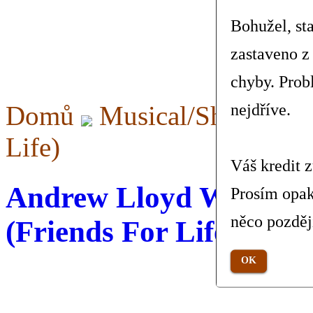
Bohužel, st
zastaveno z
chyby. Prob
Domů
Musical/Show
Am
nejdříve.
Life)
Váš kredit 
Andrew Lloyd Webber -
Prosím opak
něco pozděj
(Friends For Life)
OK