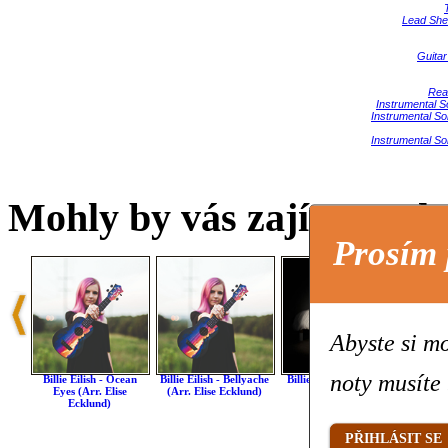
Lead She
Guitar
Rea
Instrumental S
Instrumental Sol
Instrumental Sol
Mohly by vás zajímat také 
Prosím 
Abyste si mo
noty musíte 
Billie Eilish - Ocean
Billie Eilish - Bellyache
Billie Eilish - Bad Guy
Billie 
Eyes (arr. Elise
(arr. Elise Ecklund)
Ecklund)
PŘIHLÁSIT SE