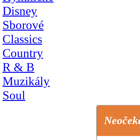
Disney
Sborové
Classics
Country
R & B
Muzikály
Soul
Neoček