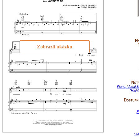
Ná
Zobrazit ukázku
Not
Piano, Vocal &
(Righ
Dostupní
E
Su