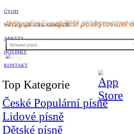
ÚVOD
K dispozici více než 200 000 interaktivníc
Noty písní - největší poskytovatel 
NOTY PÍSNÍ - CZ KATEGORIE
ANKETA
NOVINKY
KONTAKT
Top Kategorie
České Populární písně
Lidové písně
Dětské písně