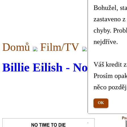
Bohužel, st
zastaveno z
chyby. Prob
nejdříve.
Domů
Film/TV
No Time
Billie Eilish - No Time 
Váš kredit 
Prosím opak
něco pozděj
OK
Pr