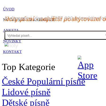
ÚVOD
K dispozici více než 200 000 interaktivníc
Noty písní - největší poskytovatel 
NOTY PÍSNÍ - CZ KATEGORIE
ANKETA
NOVINKY
KONTAKT
Top Kategorie
České Populární písně
Lidové písně
Dětské písně