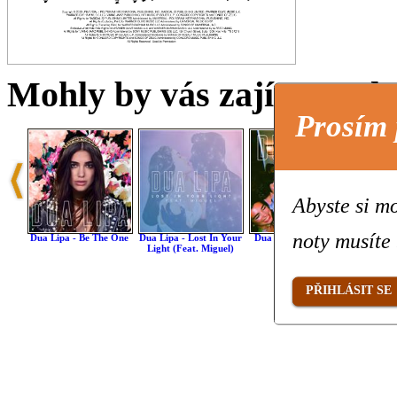
Mohly by vás zajímat také 
Prosím 
Abyste si mo
noty musíte 
Dua Lipa - Be The One
Dua Lipa - Lost In Your
Dua Lipa - New Rules
Dua Li
Light (feat. Miguel)
(from 
PŘIHLÁSIT SE