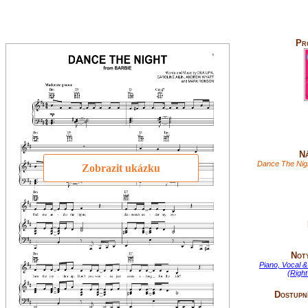
Pr
Ná
Dance The Nigh
Zobrazit ukázku
Not
Piano, Vocal &
(Righ
Dostupní