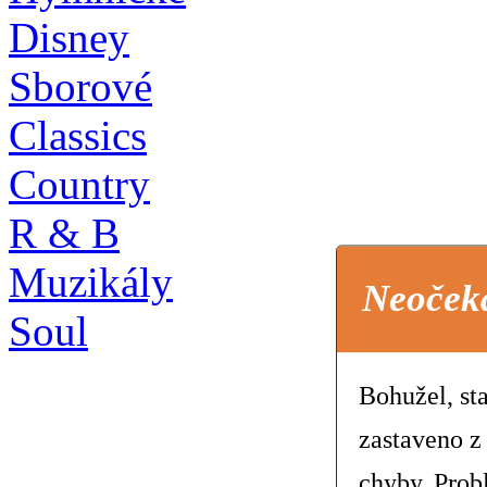
Disney
Sborové
Classics
Country
R & B
Muzikály
Neoček
Soul
Bohužel, st
zastaveno z
chyby. Prob