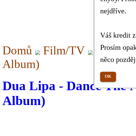
nejdříve.
Váš kredit 
Prosím opak
Domů
Film/TV
Dance T
něco pozděj
Album)
OK
Dua Lipa - Dance The N
Album)