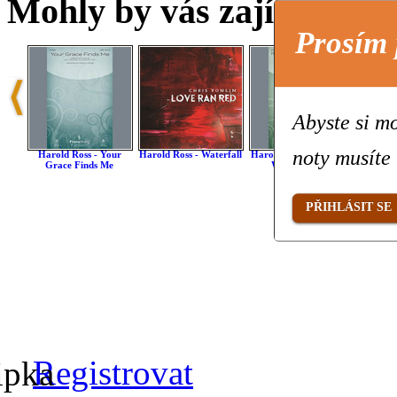
Mohly by vás zajímat také 
Prosím 
Abyste si mo
noty musíte 
Harold Ross - Your
Harold Ross - Waterfall
Harold Ross - It Is Well
Harold 
Grace Finds Me
With My Soul
PŘIHLÁSIT SE
Registrovat