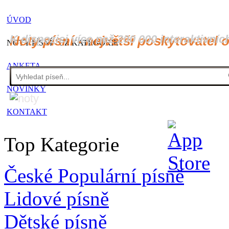
ÚVOD
K dispozici více než 200 000 interaktivníc
Noty písní - největší poskytovatel 
NOTY PÍSNÍ - CZ KATEGORIE
ANKETA
NOVINKY
KONTAKT
Top Kategorie
České Populární písně
Lidové písně
Dětské písně