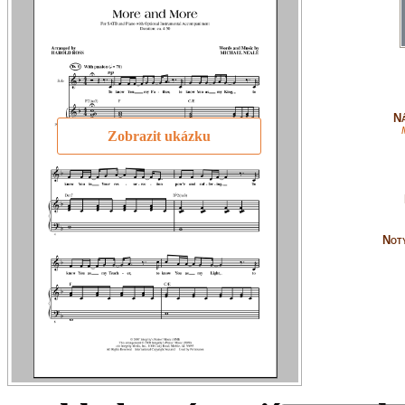
Ná
Zobrazit ukázku
Not