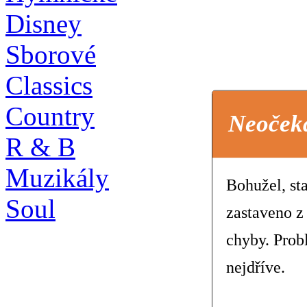
Disney
Sborové
Classics
Country
Neoček
R & B
Muzikály
Bohužel, st
Soul
zastaveno z
chyby. Prob
nejdříve.