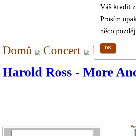
Váš kredit 
Prosím opak
něco pozděj
Domů
Concert
More An
OK
Harold Ross - More An
Pr