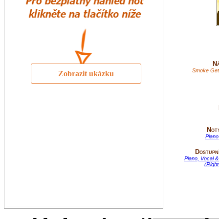
Ná
Smoke Gets
Zobrazit ukázku
Not
Piano
Dostupní
Piano, Vocal &
(Righ