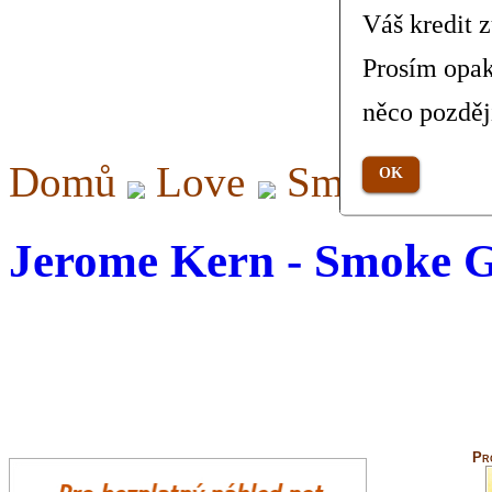
Váš kredit 
Prosím opak
něco pozděj
Domů
Love
Smoke Gets
OK
Jerome Kern - Smoke G
Pr