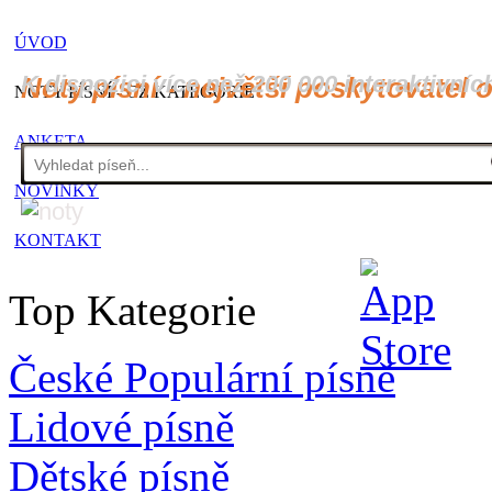
ÚVOD
K dispozici více než 200 000 interaktivníc
Noty písní - největší poskytovatel 
NOTY PÍSNÍ - CZ KATEGORIE
ANKETA
NOVINKY
KONTAKT
Top Kategorie
České Populární písně
Lidové písně
Dětské písně