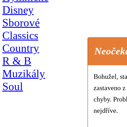
Disney
Sborové
Classics
Country
Neoček
R & B
Muzikály
Bohužel, st
Soul
zastaveno z
chyby. Prob
nejdříve.