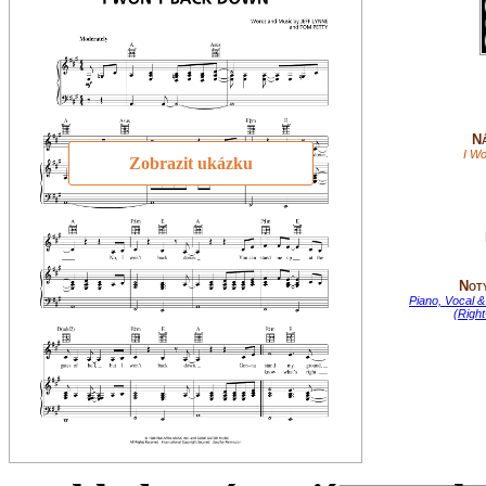
Ná
I W
Zobrazit ukázku
Not
Piano, Vocal &
(Righ