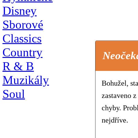
Disney
Sborové
Classics
Country
Neoček
R & B
Muzikály
Bohužel, st
Soul
zastaveno z
chyby. Prob
nejdříve.