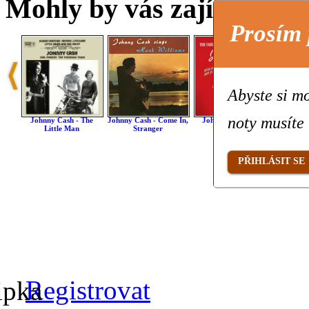
Mohly by vás zajímat také 
Prosím 
Abyste si mo
noty musíte 
Johnny Cash - The
Johnny Cash - Come In,
Johnny Cash - Cry,
Johnn
Little Man
Stranger
Cry, Cry
PŘIHLÁSIT SE
Registrovat