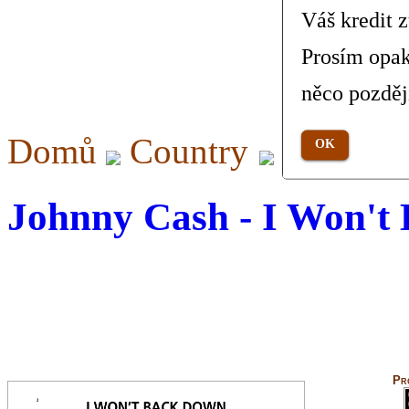
Váš kredit 
Prosím opak
něco pozděj
Domů
Country
I Won't
OK
Johnny Cash - I Won't
Pr