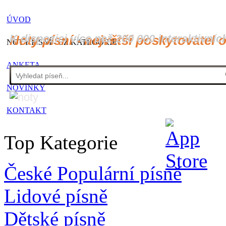
ÚVOD
K dispozici více než 200 000 interaktivníc
Noty písní - největší poskytovatel 
NOTY PÍSNÍ - CZ KATEGORIE
ANKETA
NOVINKY
KONTAKT
Top Kategorie
České Populární písně
Lidové písně
Dětské písně