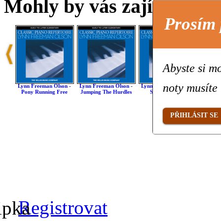
Mohly by vás zajímat také 
Prosím 
Abyste si mo
noty musíte 
Lynn Freeman Olson -
Lynn Freeman Olson -
Lynn Freeman Olson -
Lynn F
Pony Running Free
Jumping The Hurdles
Silent Shadows
Tubas
PŘIHLÁSIT SE
Registrovat