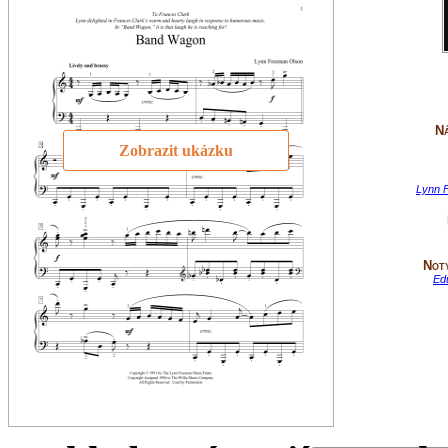
Ná
Zobrazit ukázku
Lynn 
Not
Ed