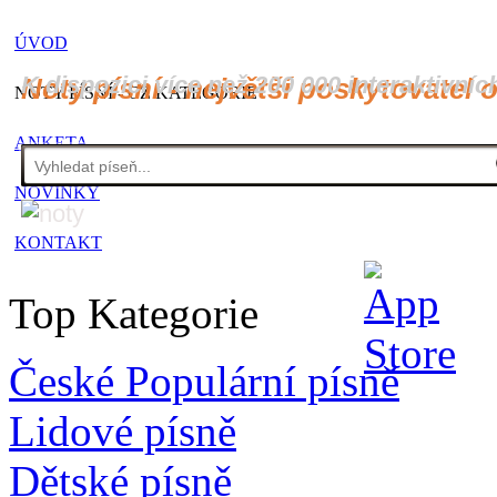
ÚVOD
K dispozici více než 200 000 interaktivníc
Noty písní - největší poskytovatel 
NOTY PÍSNÍ - CZ KATEGORIE
ANKETA
NOVINKY
KONTAKT
Top Kategorie
České Populární písně
Lidové písně
Dětské písně