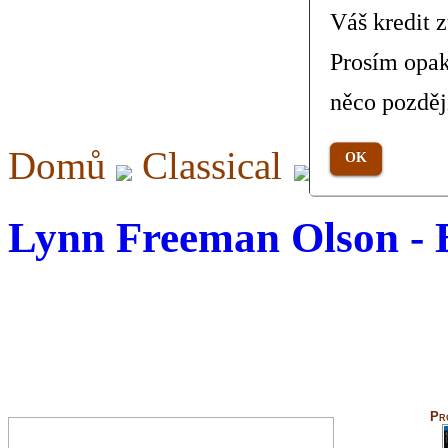
Váš kredit 
Prosím opak
něco pozděj
Domů
Classical
Band W
OK
Lynn Freeman Olson -
Pr