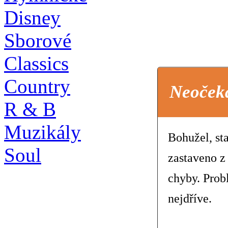
Disney
Sborové
Classics
Country
Neoček
R & B
Muzikály
Bohužel, st
Soul
zastaveno z
chyby. Prob
nejdříve.