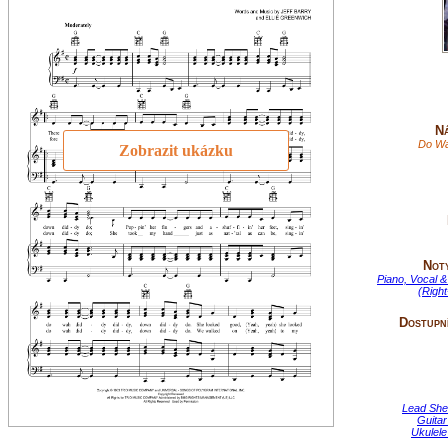
Ná
Do Wa
Zobrazit ukázku
Not
Piano, Vocal &
(Righ
Dostupní
Lead She
Guitar
Ukulele