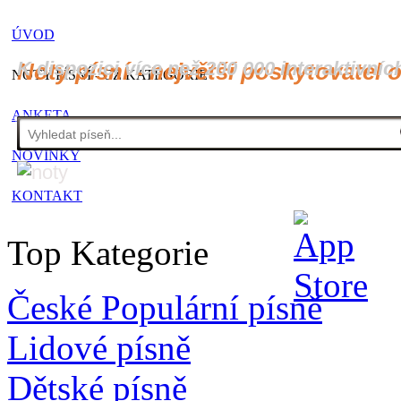
ÚVOD
K dispozici více než 200 000 interaktivníc
Noty písní - největší poskytovatel 
NOTY PÍSNÍ - CZ KATEGORIE
ANKETA
NOVINKY
KONTAKT
Top Kategorie
České Populární písně
Lidové písně
Dětské písně