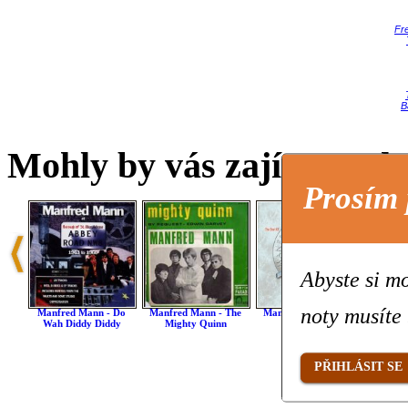
Fr
B
Mohly by vás zajímat také 
Prosím 
Abyste si mo
noty musíte 
Manfred Mann - Do
Manfred Mann - The
Manfred Mann - Fox
Manfr
Wah Diddy Diddy
Mighty Quinn
On The Run
Th
PŘIHLÁSIT SE