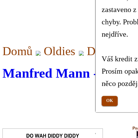
zastaveno z
chyby. Prob
nejdříve.
Domů
Oldies
Do Wah D
Váš kredit 
Manfred Mann - Do Wa
Prosím opak
něco pozděj
OK
Pr