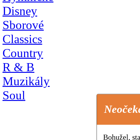
Disney
Sborové
Classics
Country
R & B
Muzikály
Soul
Neoček
Bohužel, st