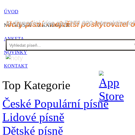
ÚVOD
K dispozici více než 200 000 interaktivníc
Noty písní - největší poskytovatel 
NOTY PÍSNÍ - CZ KATEGORIE
ANKETA
NOVINKY
KONTAKT
Top Kategorie
České Populární písně
Lidové písně
Dětské písně