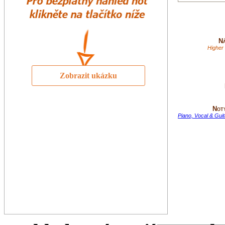
Ná
Higher 
Zobrazit ukázku
Not
Piano, Vocal & Gui