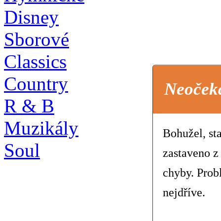
Disney
Sborové
Classics
Country
Neoček
R & B
Muzikály
Bohužel, st
Soul
zastaveno z
chyby. Prob
nejdříve.