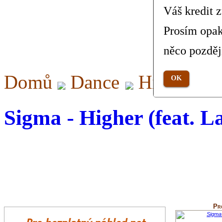
Váš kredit 
Prosím opak
něco pozděj
Domů
Dance
Higher (fe
OK
Sigma - Higher (feat. L
Pr