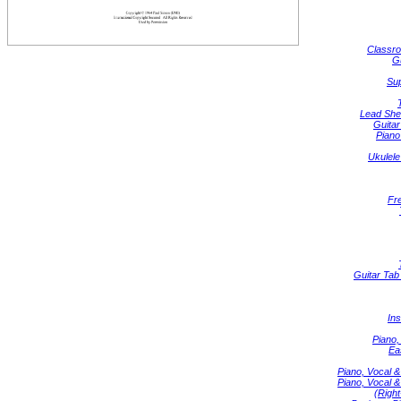
Classr
G
Su
Lead She
Guitar
Piano
Ukulele
Fr
Guitar Tab 
In
Piano,
Ea
Piano, Vocal &
Piano, Vocal &
(Righ