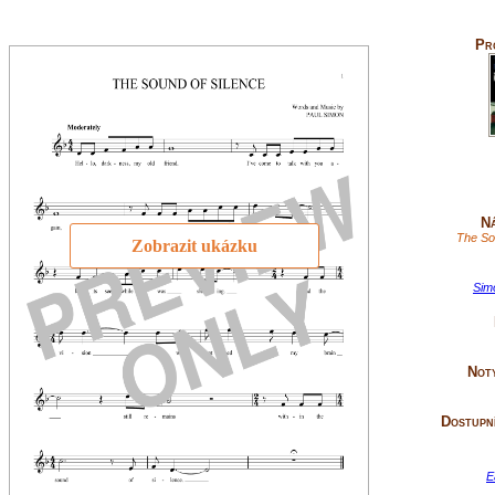
Pr
Ná
The So
Zobrazit ukázku
Sim
Not
Dostupní
E