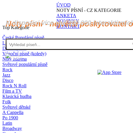
ÚVOD
NOTY PÍSNÍ - CZ KATEGORIE
ANKETA
NOVINKY
K dispozici více než 200 000 interaktivníc
Noty písní - největší poskytovatel 
KONTAKT
Top Kategorie
České Populární písně
Lidové písně
Dětské písně
Vánoční písně (koledy)
Noty zdarma
Světové populární písně
Rock
Jazz
Disco
Rock N Roll
Film a TV
Klasická hudba
Folk
Světové dětské
A Cappella
Po 1900
Latin
Broadway