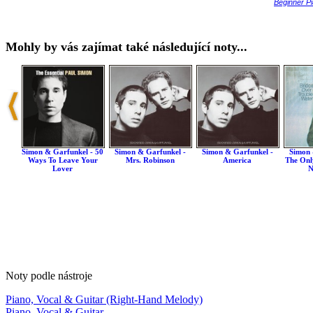
Beginner Pi
Mohly by vás zajímat také následující noty...
Simon & Garfunkel - 50
Simon & Garfunkel -
Simon & Garfunkel -
Simon 
Ways To Leave Your
Mrs. Robinson
America
The Onl
Lover
N
Noty podle nástroje
Piano, Vocal & Guitar (Right-Hand Melody)
Piano, Vocal & Guitar