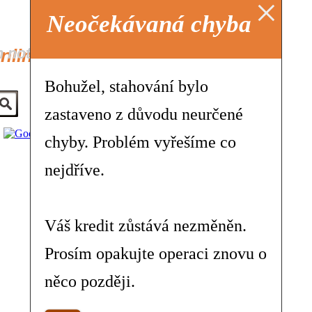
×
Neočekávaná chyba
h not
online not v ČR
Bohužel, stahování bylo
zastaveno z důvodu neurčené
chyby. Problém vyřešíme co
nejdříve.
Váš kredit zůstává nezměněn.
Prosím opakujte operaci znovu o
něco později.