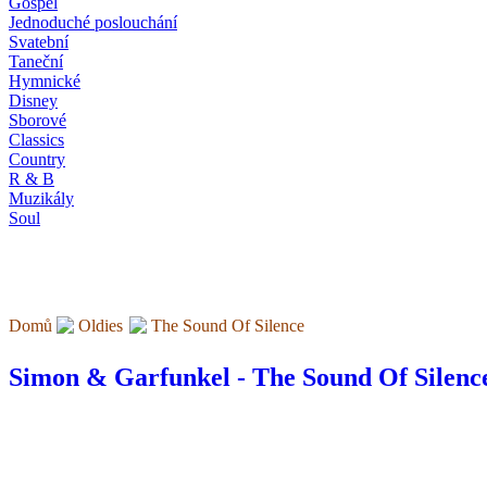
Gospel
Jednoduché poslouchání
Svatební
Taneční
Hymnické
Disney
Sborové
Classics
Country
R & B
Muzikály
Soul
Domů
Oldies
The Sound Of Silence
Simon & Garfunkel - The Sound Of Silenc