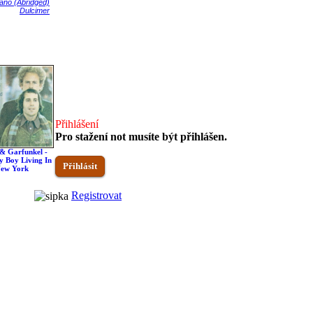
ano (Abridged)
Dulcimer
Přihlášení
Pro stažení not musíte být přihlášen.
& Garfunkel -
Simon & Garfunkel -
Simon & Garfunkel -
Simon & Garfunkel - A
y Boy Living In
Bookends
Cecilia
Hazy Shade Of Winter
Přihlásit
ew York
Registrovat