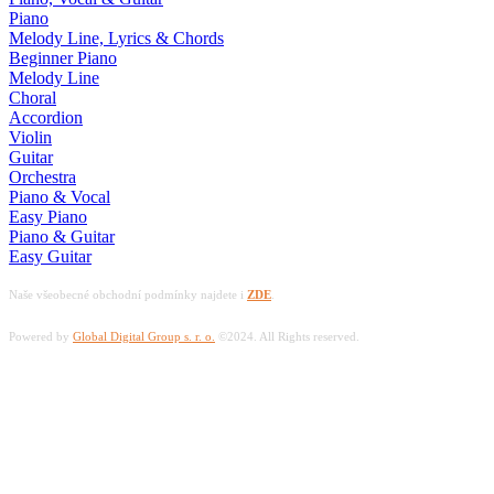
Piano
Melody Line, Lyrics & Chords
Beginner Piano
Melody Line
Choral
Accordion
Violin
Guitar
Orchestra
Piano & Vocal
Easy Piano
Piano & Guitar
Easy Guitar
Naše všeobecné obchodní podmínky najdete i
ZDE
.
Powered by
Global Digital Group s. r. o.
©2024. All Rights reserved.