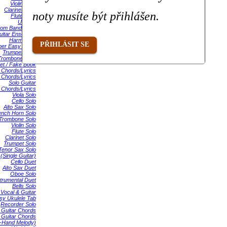
Violin Duet
Clarinet Duet
noty musíte být přihlášen.
Flute Duet
Ukulele
oom Band Pack
uitar Ensemble
Harmonica
PŘIHLÁSIT SE
per Easy Piano
Trumpet Duet
Trombone Duet
et / Fake Book
 Chords/Lyrics
 Chords/Lyrics
Solo Guitar
 Chords/Lyrics
Viola Solo
Cello Solo
Alto Sax Solo
ench Horn Solo
Trombone Solo
Violin Solo
Flute Solo
Clarinet Solo
Trumpet Solo
Tenor Sax Solo
(Single Guitar)
Cello Duet
Alto Sax Duet
Oboe Solo
strumental Duet
Bells Solo
 Vocal & Guitar
sy Ukulele Tab
Recorder Solo
 Guitar Chords
 Guitar Chords
t-Hand Melody)