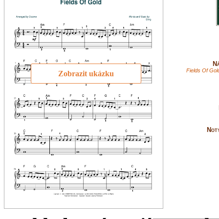
Ná
Fields Of Gol
Zobrazit ukázku
Not