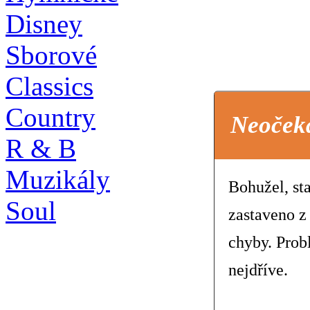
Disney
Sborové
Classics
Country
Neoček
R & B
Muzikály
Bohužel, st
Soul
zastaveno z
chyby. Prob
nejdříve.