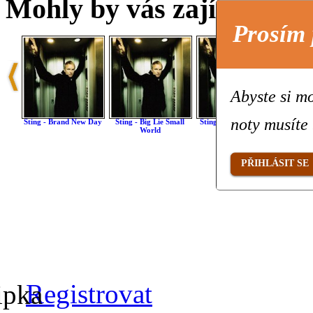
Mohly by vás zajímat také 
Prosím 
Abyste si mo
noty musíte 
Sting - Brand New Day
Sting - Big Lie Small
Sting - After The Rain
Sting 
World
Has Fallen
Go
PŘIHLÁSIT SE
Registrovat