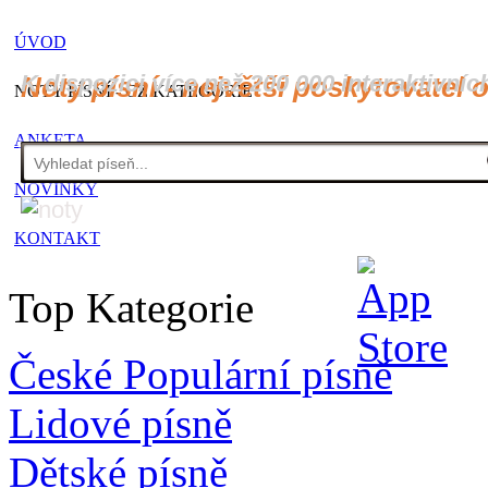
ÚVOD
K dispozici více než 200 000 interaktivníc
Noty písní - největší poskytovatel 
NOTY PÍSNÍ - CZ KATEGORIE
ANKETA
NOVINKY
KONTAKT
Top Kategorie
České Populární písně
Lidové písně
Dětské písně