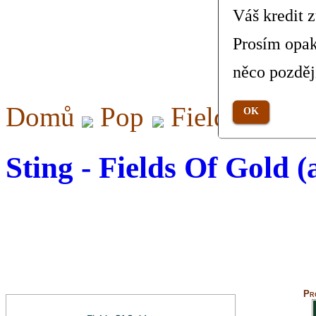
Váš kredit 
Prosím opak
něco pozděj
Domů
Pop
Fields Of Go
OK
Sting - Fields Of Gold (
Pr