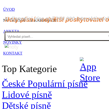
ÚVOD
K dispozici více než 200 000 interaktivníc
Noty písní - největší poskytovatel 
NOTY PÍSNÍ - CZ KATEGORIE
ANKETA
NOVINKY
KONTAKT
Top Kategorie
České Populární písně
Lidové písně
Dětské písně