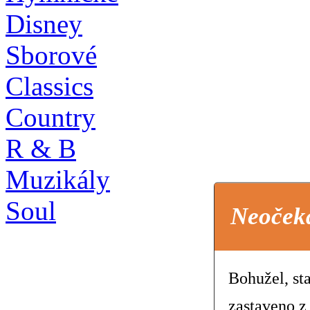
Disney
Sborové
Classics
Country
R & B
Muzikály
Soul
Neoček
Bohužel, st
zastaveno z