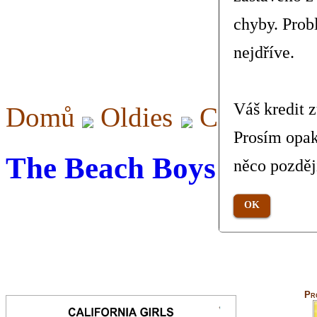
chyby. Prob
nejdříve.
Váš kredit 
Domů
Oldies
California
Prosím opak
The Beach Boys - Califo
něco pozděj
OK
Pr