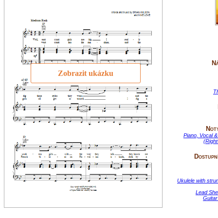
Ná
Zobrazit ukázku
T
Not
Piano, Vocal &
(Righ
Dostupní
Ukulele with str
Lead She
Guitar