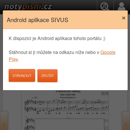
×
Android aplikace SIVUS
České Populární písně
OK
Jana Andevská - Vianočná nádej
K dispozici je Android aplikace tohoto portálu ;)
noty
Stáhnout si ji můžete na odkazu níže nebo v
Google
Play
.
3,90 €
STÁHNOUT
STÁHNOUT
<
>