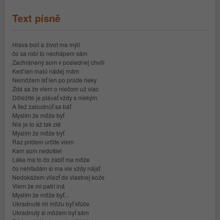
Text písně
Hlava bolí a život ma mýli
čo sa robí to nechápem sám
Zachránený som v poslednej chvíli
Keď len malú nádej mám
Nemôžem ísť len po prúde rieky
Zdá sa že viem o niečom už viac
Dôležité je plávať vždy s niekým
A tiež zabudnúť sa báť
Myslím že môže byť
Nie je to až tak zlé
Myslím že môže byť
Raz prídem určite viem
Kam som nedošiel
Láka ma to čo zabiť ma môže
čo nehľadám si ma vie vždy nájsť
Nedokážem vliezť do vlastnej kože
Viem že mi patrí iná
Myslím že môže byť...
Ukradnuté mi môžu byť kľúče
Ukradnutý si môžem byť sám