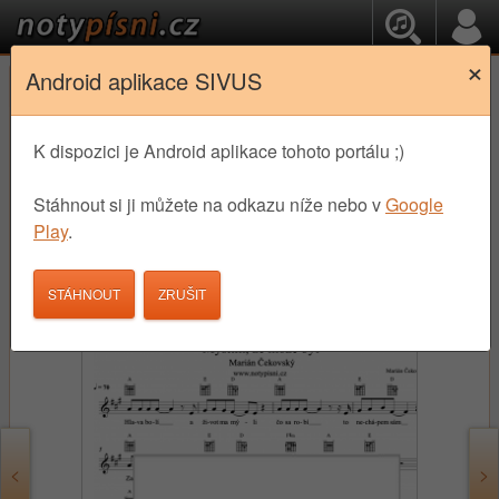
×
Android aplikace SIVUS
České Populární písně
OK
Marián Čekovský - Myslím, že
K dispozici je Android aplikace tohoto portálu ;)
môže byť noty
Stáhnout si ji můžete na odkazu níže nebo v
Google
Play
.
3,90 €
STÁHNOUT
STÁHNOUT
<
>