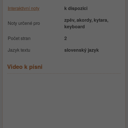
Interaktivní noty
k dispozici
zpěv, akordy, kytara,
Noty určené pro
keyboard
Počet stran
2
Jazyk textu
slovenský jazyk
Video k písni