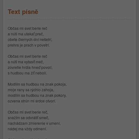
Text písně
Občas mi svet berie reč
a núti ma utekať preč,
obete čiernych dní nešetrí,
prehra je prach v povetrí.
Občas mi svet berie reč
a núti ma vytasiť meč,
zovretie hrdla hneď povolí,
s hudbou ma žiť nebolí.
Modlím sa hudbou na znak pokoja,
moje rany sa rýchlo zahoja,
modlím sa hudbou na znak pokory,
ozvena strún mi srdce otvorí.
Občas mi svet berie reč,
snažím sa odvrátiť smeč,
nachádzam zmierenie v umení,
nádej ma vždy odmení.