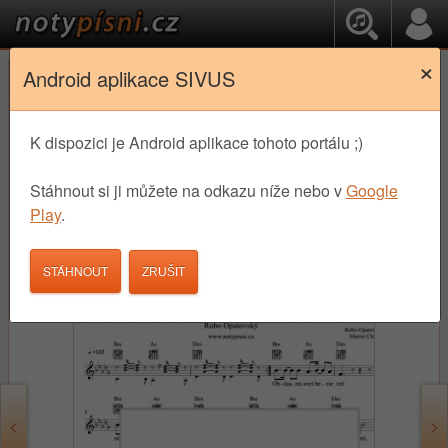
×
Android aplikace SIVUS
České Populární písně
OK
Robo Opatovský - Modlím sa
K dispozici je Android aplikace tohoto portálu ;)
hudbou noty
Stáhnout si ji můžete na odkazu níže nebo v
Google
Play
.
3,90 €
STÁHNOUT
STÁHNOUT
<
>