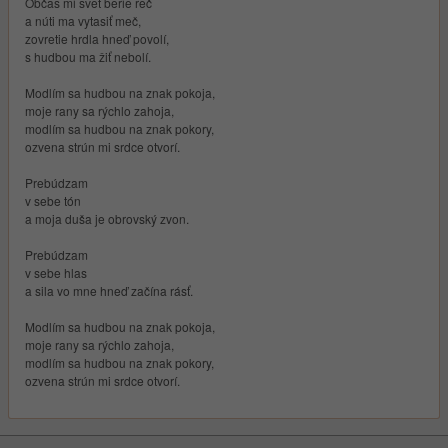
Občas mi svet berie reč
a núti ma vytasiť meč,
zovretie hrdla hneď povolí,
s hudbou ma žiť nebolí.
Modlím sa hudbou na znak pokoja,
moje rany sa rýchlo zahoja,
modlím sa hudbou na znak pokory,
ozvena strún mi srdce otvorí.
Prebúdzam
v sebe tón
a moja duša je obrovský zvon.
Prebúdzam
v sebe hlas
a sila vo mne hneď začína rásť.
Modlím sa hudbou na znak pokoja,
moje rany sa rýchlo zahoja,
modlím sa hudbou na znak pokory,
ozvena strún mi srdce otvorí.