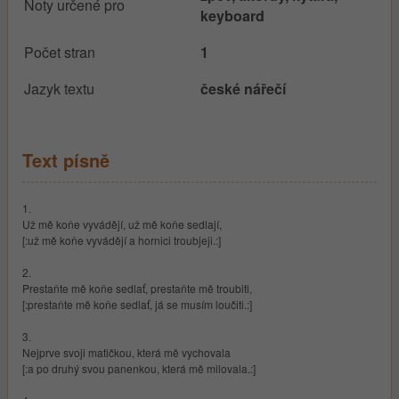
Noty určené pro
keyboard
Počet stran
1
Jazyk textu
české nářečí
Text písně
1.
Už mě koňe vyvádějí, už mě koňe sedlají,
[:už mě koňe vyvádějí a hornici troubjeji.:]
2.
Prestaňte mě koňe sedlať, prestaňte mě troubiti,
[:prestaňte mě koňe sedlať, já se musím loučiti.:]
3.
Nejprve svoji matičkou, která mě vychovala
[:a po druhý svou panenkou, která mě milovala.:]