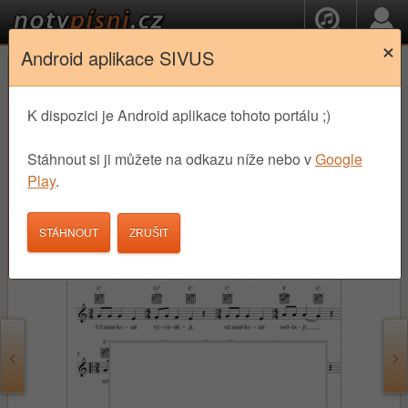
×
Android aplikace SIVUS
Lidové písně
OK
Už mně koně vyvádějí noty
K dispozici je Android aplikace tohoto portálu ;)
Stáhnout si ji můžete na odkazu níže nebo v
Google
1,90 €
Play
.
STÁHNOUT
STÁHNOUT
<
>