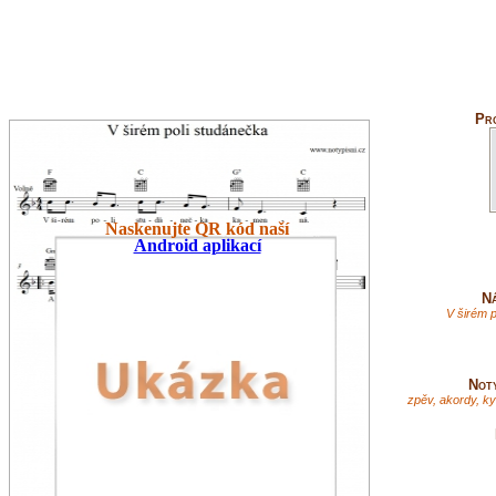
Pr
Naskenujte QR kód naší
Android aplikací
Ná
V širém 
Not
zpěv, akordy, k