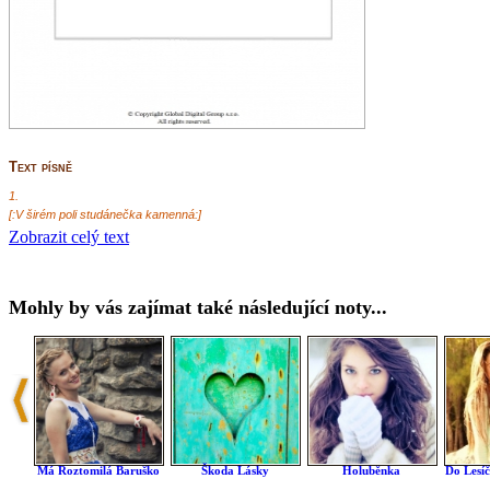
Text písně
1.
[:V širém poli studánečka kamenná:]
[:a v ní voda, voděnka, a v ní voda studená.:]
Zobrazit celý text
2.
[:Išlo dívča, išlo v sukni červenej,:]
Mohly by vás zajímat také následující noty...
[:podaj ty ňe, šohajku, podaj vody studenej.:]
3.
[:Když ji podal ze studánky voděnku,:]
[:dojdi večer, šohajku, dám ti sladkú huběnku.:]
Má Roztomilá Baruško
Škoda Lásky
Holuběnka
Do Lesí