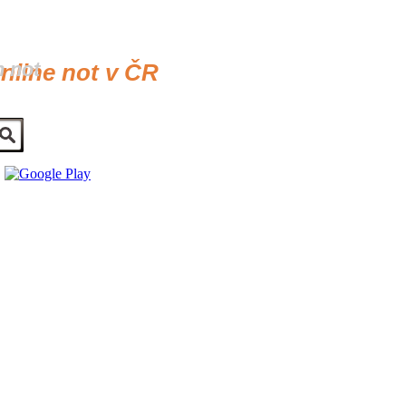
h not
online not v ČR