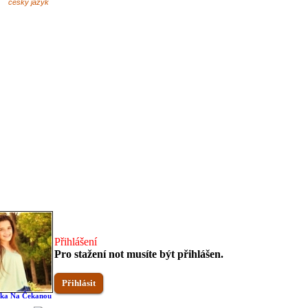
český jazyk
Přihlášení
Pro stažení not musíte být přihlášen.
Přihlásit
čka Na Čekanou
Ku Praze Uháni Vlak
A Já Tě Nechci
Chaloupka Nízká