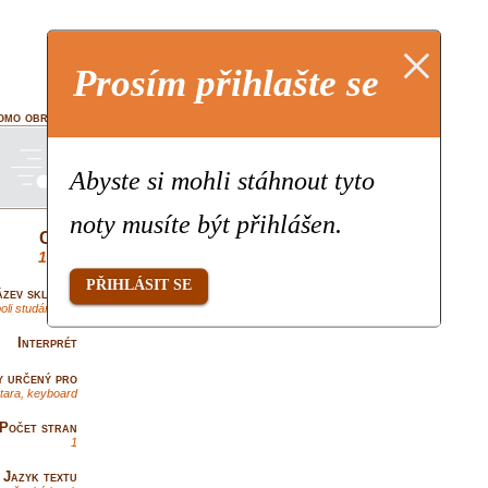
×
Prosím přihlašte se
omo obrázok
Abyste si mohli stáhnout tyto
noty musíte být přihlášen.
Cena
1,90€
PŘIHLÁSIT SE
zev skladby
poli studánečka
Interprét
y určený pro
ytara, keyboard
Počet stran
1
Jazyk textu