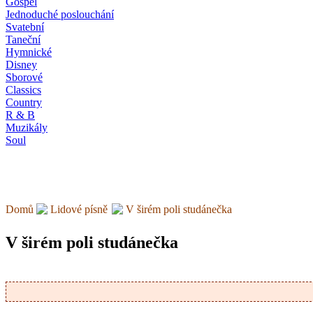
Gospel
Jednoduché poslouchání
Svatební
Taneční
Hymnické
Disney
Sborové
Classics
Country
R & B
Muzikály
Soul
Domů
Lidové písně
V širém poli studánečka
V širém poli studánečka