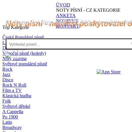
ÚVOD
NOTY PÍSNÍ - CZ KATEGORIE
ANKETA
NOVINKY
K dispozici více než 200 000 interaktivníc
Noty písní - největší poskytovatel 
KONTAKT
Top Kategorie
České Populární písně
Lidové písně
Dětské písně
Vánoční písně (koledy)
Noty zdarma
Světové populární písně
Rock
Jazz
Disco
Rock N Roll
Film a TV
Klasická hudba
Folk
Světové dětské
A Cappella
Po 1900
Latin
Broadway