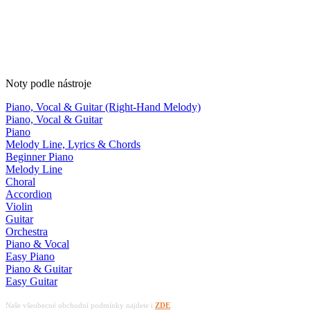
Noty podle nástroje
Piano, Vocal & Guitar (Right-Hand Melody)
Piano, Vocal & Guitar
Piano
Melody Line, Lyrics & Chords
Beginner Piano
Melody Line
Choral
Accordion
Violin
Guitar
Orchestra
Piano & Vocal
Easy Piano
Piano & Guitar
Easy Guitar
Naše všeobecné obchodní podmínky najdete i
ZDE
.