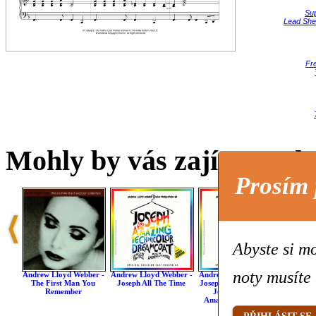
Su
Lead She
Fr
Mohly by vás zajímat také 
Prosím 
Abyste si mo
noty musíte 
Andrew Lloyd Webber -
Andrew Lloyd Webber -
Andrew Lloyd Webber -
Andrew 
The First Man You
Joseph All The Time
Joseph's Dreams (from
Light 
Remember
Joseph And The
T
Amazing Technicolor
Dreamcoat)