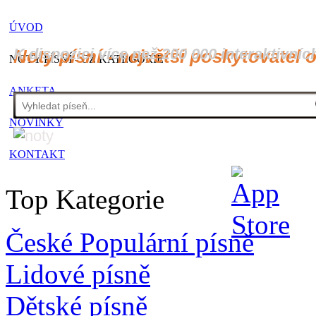
ÚVOD
K dispozici více než 200 000 interaktivníc
Noty písní - největší poskytovatel 
NOTY PÍSNÍ - CZ KATEGORIE
ANKETA
NOVINKY
KONTAKT
Top Kategorie
České Populární písně
Lidové písně
Dětské písně