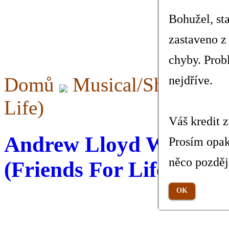
Bohužel, st
zastaveno z
chyby. Prob
Domů
Musical/Show
Am
nejdříve.
Life)
Váš kredit 
Andrew Lloyd Webber -
Prosím opak
něco pozděj
(Friends For Life)
OK