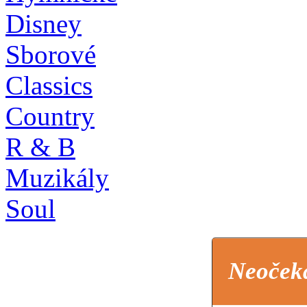
Disney
Sborové
Classics
Country
R & B
Muzikály
Soul
Neoček