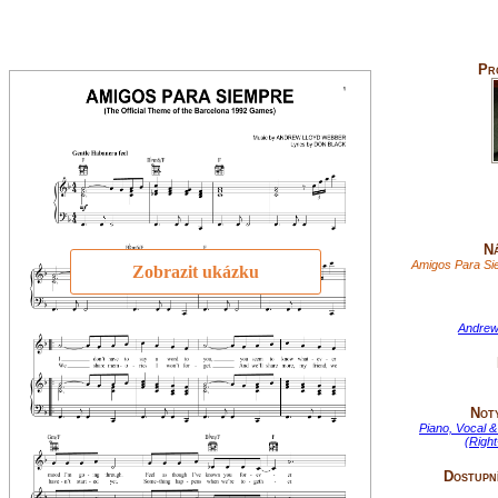
Pr
Ná
Amigos Para Si
Zobrazit ukázku
Andrew
Not
Piano, Vocal &
(Righ
Dostupní