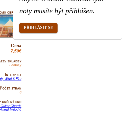
noty musíte být přihlášen.
omo obrázek
PŘIHLÁSIT SE
Cena
7,50€
zev skladby
Fantasy
Interpret
th, Wind & Fire
Počet stran
6
y určený pro
 Guitar Chords
t-Hand Melody)