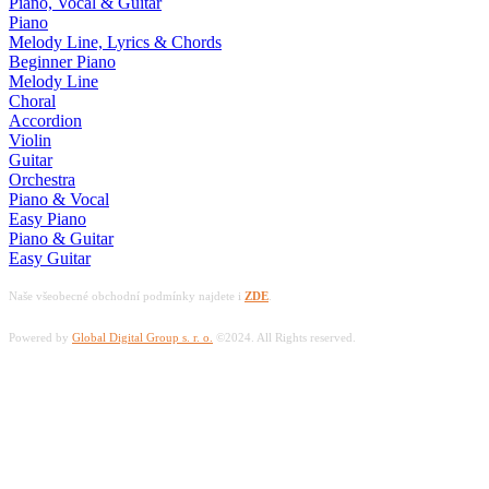
Piano, Vocal & Guitar
Piano
Melody Line, Lyrics & Chords
Beginner Piano
Melody Line
Choral
Accordion
Violin
Guitar
Orchestra
Piano & Vocal
Easy Piano
Piano & Guitar
Easy Guitar
Naše všeobecné obchodní podmínky najdete i
ZDE
.
Powered by
Global Digital Group s. r. o.
©2024. All Rights reserved.