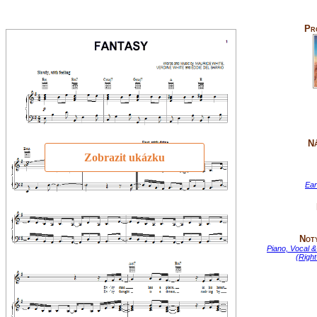
Pr
Ná
Zobrazit ukázku
Ear
Not
Piano, Vocal &
(Righ