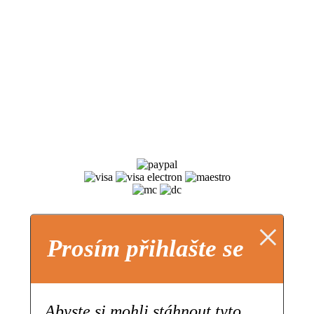
×
Prosím přihlašte se
Abyste si mohli stáhnout tyto