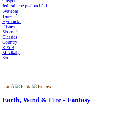
Gospel
Jednoduché poslouchání
Svatební
Taneční
Hymnické
Disney
Sborové
Classics
Country
R & B
Muzikály
Soul
Domů
Funk
Fantasy
Earth, Wind & Fire - Fantasy