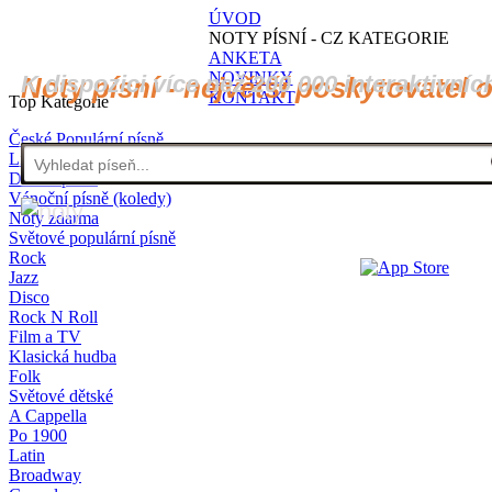
ÚVOD
NOTY PÍSNÍ - CZ KATEGORIE
ANKETA
NOVINKY
K dispozici více než 200 000 interaktivníc
Noty písní - největší poskytovatel 
KONTAKT
Top Kategorie
České Populární písně
Lidové písně
Dětské písně
Vánoční písně (koledy)
Noty zdarma
Světové populární písně
Rock
Jazz
Disco
Rock N Roll
Film a TV
Klasická hudba
Folk
Světové dětské
A Cappella
Po 1900
Latin
Broadway