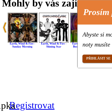
Mohly by vás zajímat také 
Prosím 
Abyste si mo
noty musíte 
Earth, Wind & Fire -
Earth, Wind & Fire -
Earth, Wind & Fire -
Earth,
Sunday Morning
Shining Star
Boogie Wonderland
Le
PŘIHLÁSIT SE
Registrovat