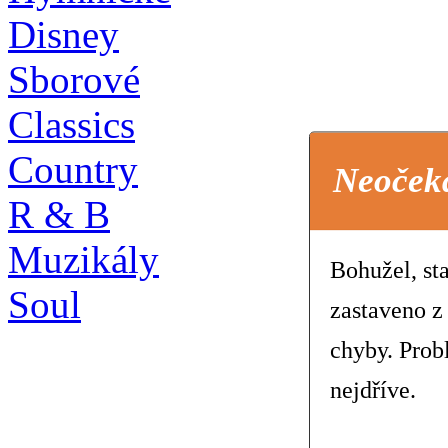
Disney
Sborové
Classics
Country
Neoček
R & B
Muzikály
Bohužel, st
Soul
zastaveno z
chyby. Prob
nejdříve.