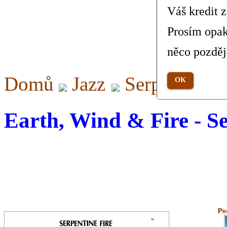
Váš kredit 
Prosím opak
něco pozděj
Domů
Jazz
Serpentine F
OK
Earth, Wind & Fire - Se
Pr