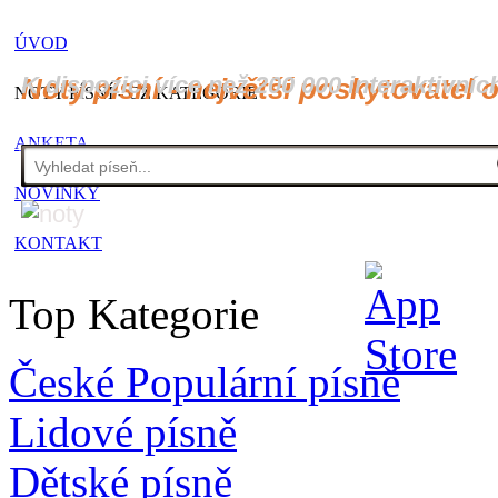
ÚVOD
K dispozici více než 200 000 interaktivníc
Noty písní - největší poskytovatel 
NOTY PÍSNÍ - CZ KATEGORIE
ANKETA
NOVINKY
KONTAKT
Top Kategorie
České Populární písně
Lidové písně
Dětské písně