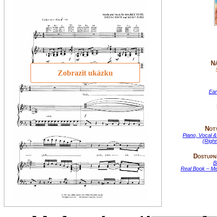
Ná
Zobrazit ukázku
Ear
Not
Piano, Vocal &
(Righ
Dostupní
B
Real Book – M