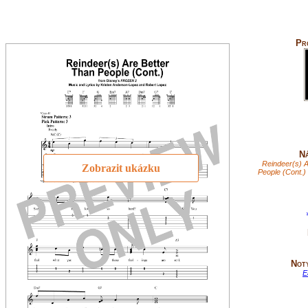
Pr
Ná
Reindeer(s) A
Zobrazit ukázku
People (Cont.)
Not
E