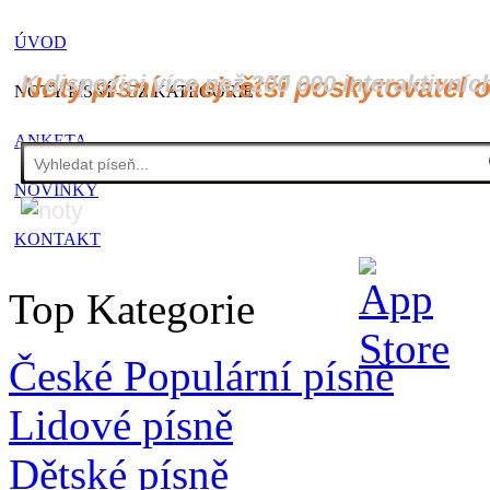
ÚVOD
K dispozici více než 200 000 interaktivníc
Noty písní - největší poskytovatel 
NOTY PÍSNÍ - CZ KATEGORIE
ANKETA
NOVINKY
KONTAKT
Top Kategorie
České Populární písně
Lidové písně
Dětské písně