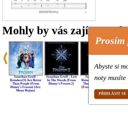
Mohly by vás zajímat také 
Prosím 
Abyste si mo
noty musíte 
Jonathan Groff -
Jonathan Groff - Lost
Jonathan Groff -
Jonatha
Reindeer(s) Are Better
In The Woods (from
Reindeer(s) Are Better
In The
Than People (from
Disney's Frozen 2)
Than People (Cont.)
Disney's
Disney's Frozen) (arr.
(from Disney's Frozen
Mar
Mona Rejino)
2)
PŘIHLÁSIT SE