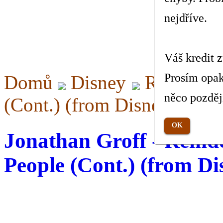
nejdříve.
Váš kredit 
Prosím opak
Domů
Disney
Reindeer(
něco pozděj
(Cont.) (from Disney's Froz
OK
Jonathan Groff - Reind
People (Cont.) (from Di