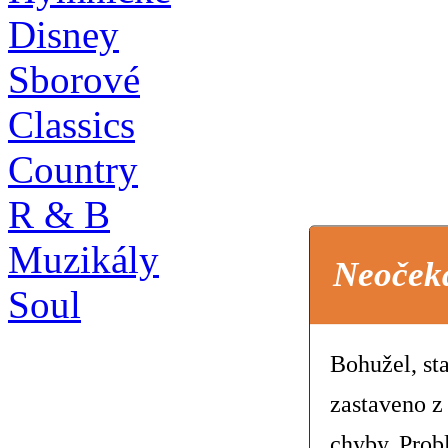
Disney
Sborové
Classics
Country
R & B
Muzikály
Neoček
Soul
Bohužel, st
zastaveno z
chyby. Prob