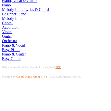
Piano, Vocal & Guitar
Piano
Melody Line, Lyrics & Chords
Beginner Piano
Melody Line
Choral
Accordion
Violin
Guitar
Orchestra
Piano & Vocal
Easy Piano
Piano & Guitar
Easy Guitar
Naše všeobecné obchodní podmínky najdete i
ZDE
.
Powered by
Global Digital Group s. r. o.
©2024. All Rights reserved.