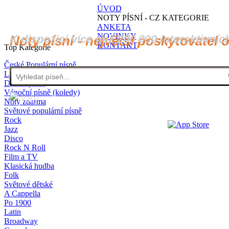
ÚVOD
NOTY PÍSNÍ - CZ KATEGORIE
ANKETA
NOVINKY
K dispozici více než 200 000 interaktivníc
Noty písní - největší poskytovatel 
KONTAKT
Top Kategorie
České Populární písně
Lidové písně
Dětské písně
Vánoční písně (koledy)
Noty zdarma
Světové populární písně
Rock
Jazz
Disco
Rock N Roll
Film a TV
Klasická hudba
Folk
Světové dětské
A Cappella
Po 1900
Latin
Broadway