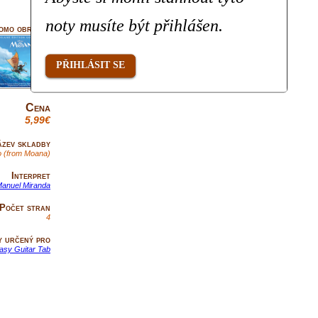
noty musíte být přihlášen.
omo obrázek
PŘIHLÁSIT SE
Cena
5,99€
zev skladby
Go (from Moana)
Interpret
Manuel Miranda
Počet stran
4
y určený pro
asy Guitar Tab