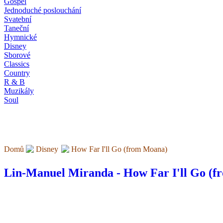
Gospel
Jednoduché poslouchání
Svatební
Taneční
Hymnické
Disney
Sborové
Classics
Country
R & B
Muzikály
Soul
Domů
Disney
How Far I'll Go (from Moana)
Lin-Manuel Miranda - How Far I'll Go (