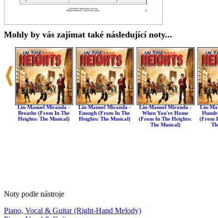
Mohly by vás zajímat také následující noty...
Lin-Manuel Miranda -
Lin-Manuel Miranda -
Lin-Manuel Miranda -
Lin-Ma
Breathe (from In The
Enough (from In The
When You're Home
Hundre
Heights: The Musical)
Heights: The Musical)
(from In The Heights:
(from I
The Musical)
Th
Noty podle nástroje
Piano, Vocal & Guitar (Right-Hand Melody)