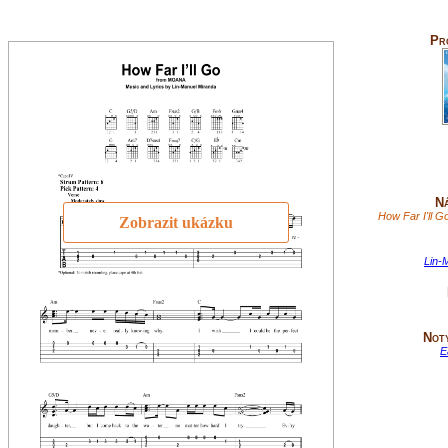
Pr
Ná
How Far I'll 
Zobrazit ukázku
Lin-
Not
E