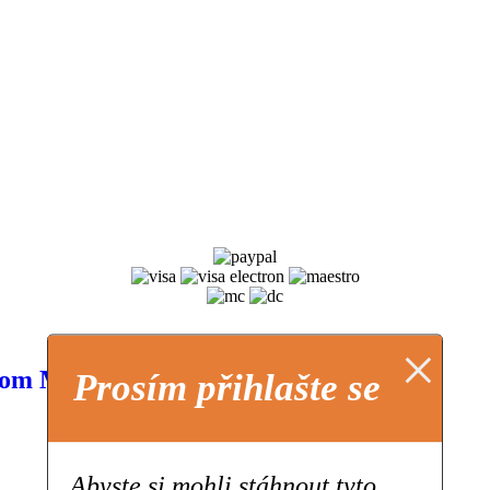
×
from Moana)
Prosím přihlašte se
Abyste si mohli stáhnout tyto