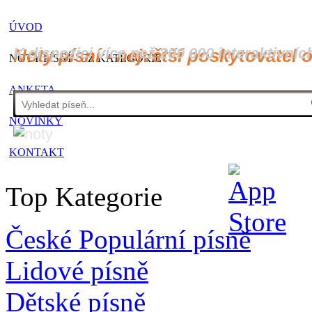
ÚVOD
K dispozici více než 200 000 interaktivníc
Noty písní - největší poskytovatel 
NOTY PÍSNÍ - CZ KATEGORIE
ANKETA
NOVINKY
KONTAKT
Top Kategorie
České Populární písně
Lidové písně
Dětské písně