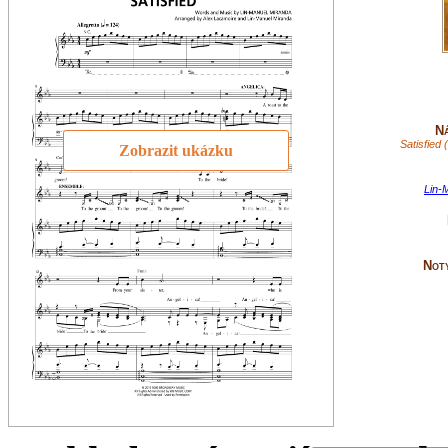
Ná
Satisfied 
Zobrazit ukázku
Lin-
Not