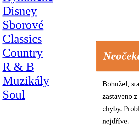
Disney
Sborové
Classics
Country
Neoček
R & B
Muzikály
Bohužel, st
Soul
zastaveno z
chyby. Prob
nejdříve.