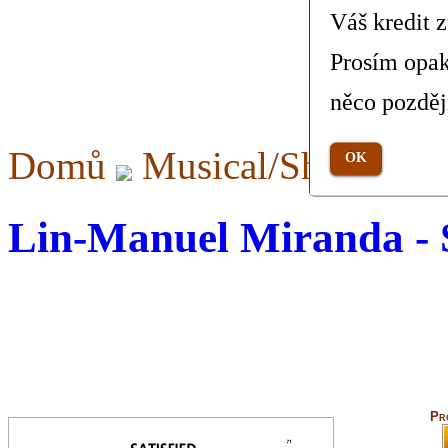
Váš kredit 
Prosím opak
něco pozděj
Domů
Musical/Show
Sa
OK
Lin-Manuel Miranda - S
Pr