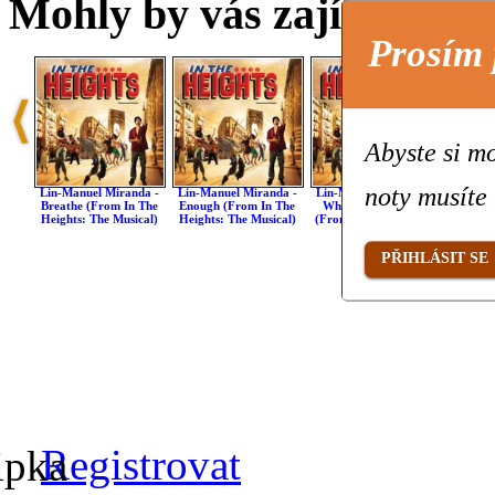
Mohly by vás zajímat také 
Prosím 
Abyste si mo
noty musíte 
Lin-Manuel Miranda -
Lin-Manuel Miranda -
Lin-Manuel Miranda -
Lin-Ma
Breathe (from In The
Enough (from In The
When You're Home
Hundre
Heights: The Musical)
Heights: The Musical)
(from In The Heights:
(from I
The Musical)
Th
PŘIHLÁSIT SE
Registrovat