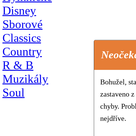
Disney
Sborové
Classics
Country
Neoček
R & B
Muzikály
Bohužel, st
Soul
zastaveno z
chyby. Prob
nejdříve.