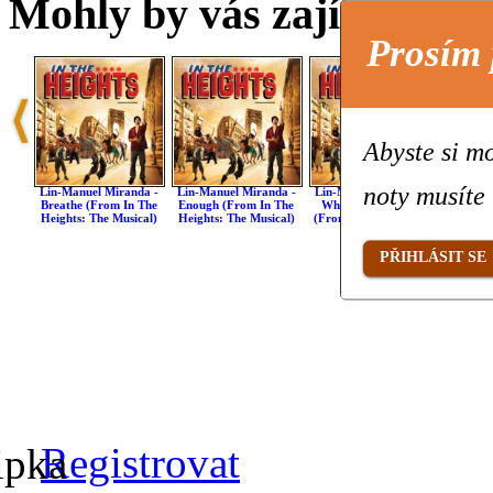
Mohly by vás zajímat také 
Prosím 
Abyste si mo
noty musíte 
Lin-Manuel Miranda -
Lin-Manuel Miranda -
Lin-Manuel Miranda -
Lin-Ma
Breathe (from In The
Enough (from In The
When You're Home
Hundre
Heights: The Musical)
Heights: The Musical)
(from In The Heights:
(from I
The Musical)
Th
PŘIHLÁSIT SE
Registrovat