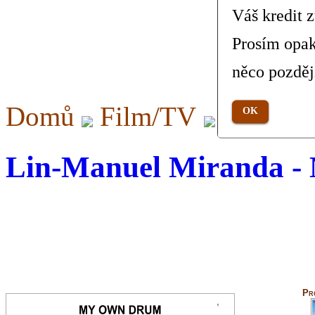
Váš kredit 
Prosím opak
něco pozděj
Domů
Film/TV
My Own
OK
Lin-Manuel Miranda -
Pr