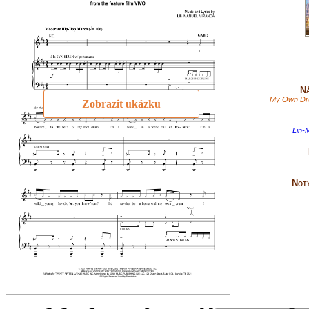
Ná
My Own Dru
Zobrazit ukázku
Lin-
Not