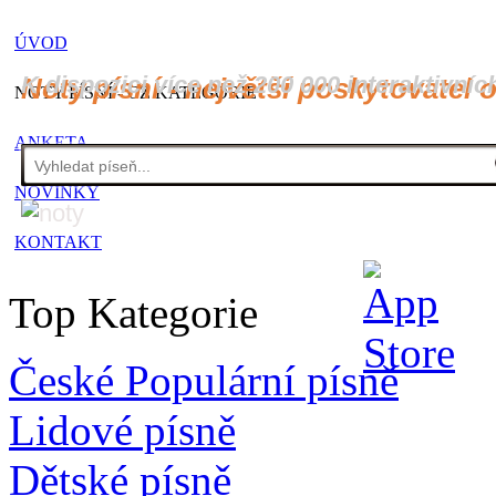
ÚVOD
K dispozici více než 200 000 interaktivníc
Noty písní - největší poskytovatel 
NOTY PÍSNÍ - CZ KATEGORIE
ANKETA
NOVINKY
KONTAKT
Top Kategorie
České Populární písně
Lidové písně
Dětské písně