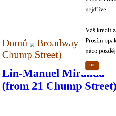
nejdříve.
Váš kredit 
Prosím opak
Domů
Broadway
What T
něco pozděj
Chump Street)
OK
Lin-Manuel Miranda - 
(from 21 Chump Street