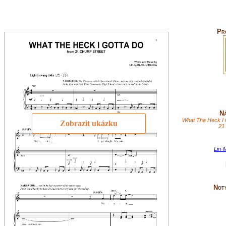
Pr
Ná
What The Heck I 
Zobrazit ukázku
21
Lin-
Not