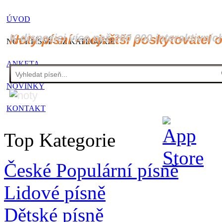
ÚVOD
K dispozici více než 200 000 interaktivníc
Noty písní - největší poskytovatel 
NOTY PÍSNÍ - CZ KATEGORIE
ANKETA
NOVINKY
KONTAKT
Top Kategorie
České Populární písně
Lidové písně
Dětské písně