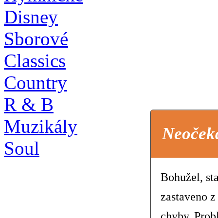
Disney
Sborové
Classics
Country
R & B
Muzikály
Neoček
Soul
Bohužel, st
zastaveno z
chyby. Prob