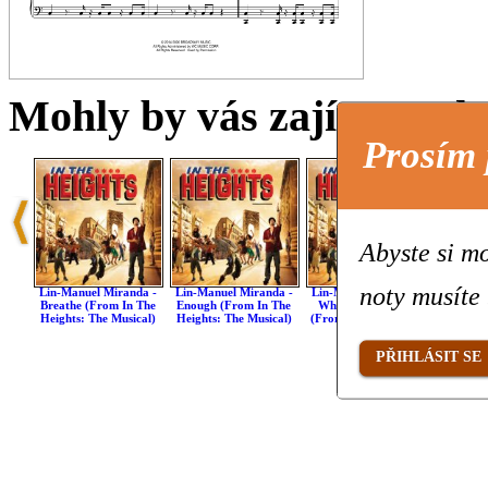
Mohly by vás zajímat také 
Prosím 
Abyste si mo
noty musíte 
Lin-Manuel Miranda -
Lin-Manuel Miranda -
Lin-Manuel Miranda -
Lin-Ma
Breathe (from In The
Enough (from In The
When You're Home
Hundre
Heights: The Musical)
Heights: The Musical)
(from In The Heights:
(from I
The Musical)
Th
PŘIHLÁSIT SE