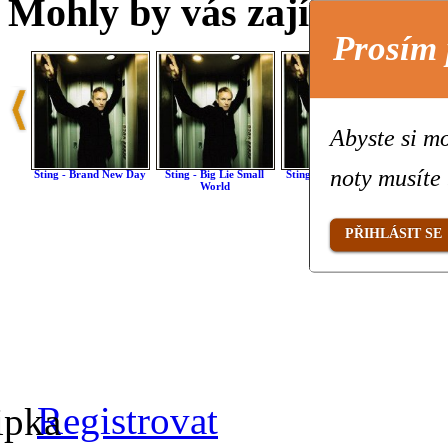
Mohly by vás zajímat také 
Prosím 
Abyste si mo
noty musíte 
Sting - Brand New Day
Sting - Big Lie Small
Sting - After The Rain
Sting 
World
Has Fallen
Go
PŘIHLÁSIT SE
Registrovat