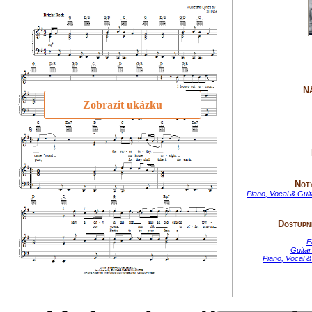
Ná
Zobrazit ukázku
Not
Piano, Vocal & Gui
Dostupní
E
Guitar
Piano, Vocal &