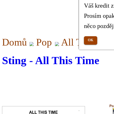
Váš kredit 
Prosím opak
něco pozděj
Domů
Pop
All This Tim
OK
Sting - All This Time
Pr