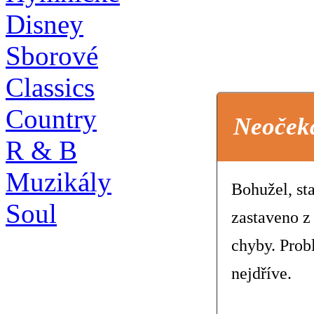
Disney
Sborové
Classics
Country
Neoček
R & B
Muzikály
Bohužel, st
Soul
zastaveno z
chyby. Prob
nejdříve.