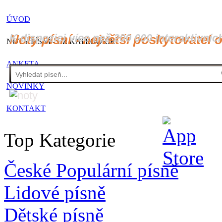
ÚVOD
K dispozici více než 200 000 interaktivníc
Noty písní - největší poskytovatel 
NOTY PÍSNÍ - CZ KATEGORIE
ANKETA
NOVINKY
KONTAKT
Top Kategorie
České Populární písně
Lidové písně
Dětské písně