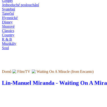
Gospel
Jednoduché poslouchání
Svatební
Taneční
Hymnické
Disney
Sborové
Classics
Country
R & B
Muzikály
Soul
Domů
Film/TV
Waiting On A Miracle (from Encanto)
Lin-Manuel Miranda - Waiting On A Mira