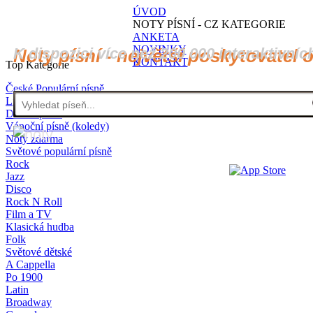
ÚVOD
NOTY PÍSNÍ - CZ KATEGORIE
ANKETA
NOVINKY
K dispozici více než 200 000 interaktivníc
Noty písní - největší poskytovatel 
KONTAKT
Top Kategorie
České Populární písně
Lidové písně
Dětské písně
Vánoční písně (koledy)
Noty zdarma
Světové populární písně
Rock
Jazz
Disco
Rock N Roll
Film a TV
Klasická hudba
Folk
Světové dětské
A Cappella
Po 1900
Latin
Broadway