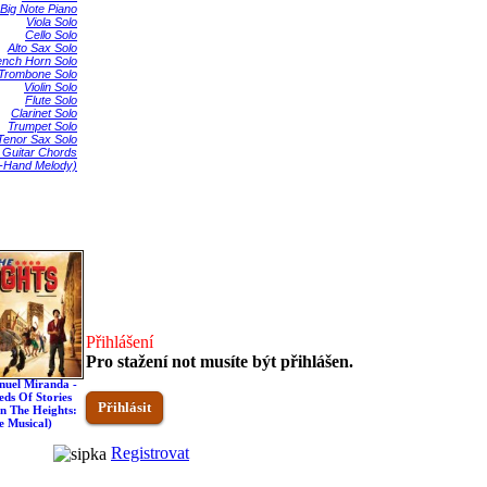
Big Note Piano
Viola Solo
Cello Solo
Alto Sax Solo
ench Horn Solo
Trombone Solo
Violin Solo
Flute Solo
Clarinet Solo
Trumpet Solo
Tenor Sax Solo
 Guitar Chords
t-Hand Melody)
Přihlášení
Pro stažení not musíte být přihlášen.
nuel Miranda -
Lin-Manuel Miranda -
Lin-Manuel Miranda -
Lin-Manuel Miranda -
ds Of Stories
In The Heights (from
Inutil (from In The
96,000 (from In The
Přihlásit
n The Heights:
In The Heights: The
Heights: The Musical)
Heights: The Musical)
e Musical)
Musical)
Registrovat