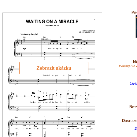
Pr
Ná
Waiting On 
Zobrazit ukázku
Lin-
Not
Dostupní
E