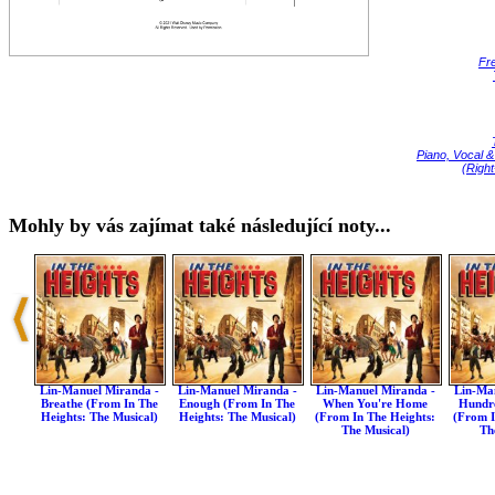
Fr
Piano, Vocal &
(Righ
Mohly by vás zajímat také následující noty...
Lin-Manuel Miranda -
Lin-Manuel Miranda -
Lin-Manuel Miranda -
Lin-Ma
Breathe (from In The
Enough (from In The
When You're Home
Hundre
Heights: The Musical)
Heights: The Musical)
(from In The Heights:
(from I
The Musical)
Th