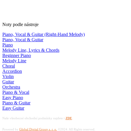
Noty podle nástroje
Piano, Vocal & Guitar (Right-Hand Melody)
Piano, Vocal & Guitar
Piano
Melody Line, Lyrics & Chords
Beginner Piano
Melody Line
Choral
Accordion
Violin
Guitar
Orchestra
Piano & Vocal
Easy Piano
Piano & Guitar
Easy Guitar
Naše všeobecné obchodní podmínky najdete i
ZDE
.
Powered by
Global Digital Group s. r. o.
©2024. All Rights reserved.