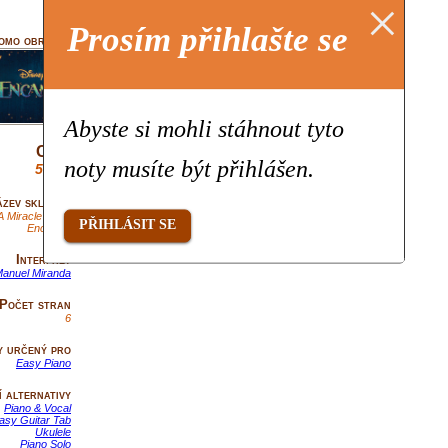
×
Prosím přihlašte se
omo obrázek
Abyste si mohli stáhnout tyto
Cena
noty musíte být přihlášen.
5,99€
zev skladby
A Miracle (from
PŘIHLÁSIT SE
Encanto)
Interpret
Manuel Miranda
Počet stran
6
y určený pro
Easy Piano
 alternativy
Piano & Vocal
asy Guitar Tab
Ukulele
Piano Solo