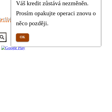
Váš kredit zůstává nezměněn.
Prosím opakujte operaci znovu o
h not
online not v ČR
něco později.
OK