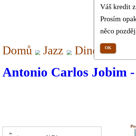
Váš kredit 
Prosím opak
něco pozděj
Domů
Jazz
Dindi (High 
OK
Antonio Carlos Jobim -
Pr