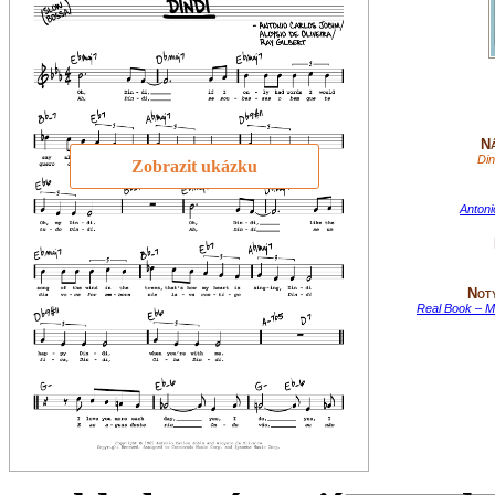
Ná
Din
Zobrazit ukázku
Antoni
Not
Real Book – Me