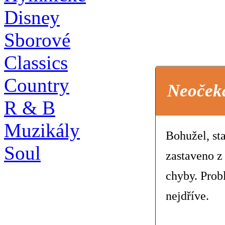
Disney
Sborové
Classics
Country
Neoček
R & B
Muzikály
Bohužel, st
Soul
zastaveno z
chyby. Prob
nejdříve.