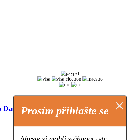
×
So Danco Samba) (Low Voice)
Prosím přihlašte se
Abyste si mohli stáhnout tyto