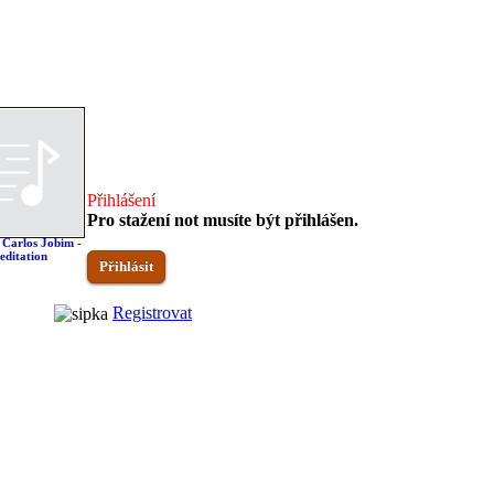
Přihlášení
Pro stažení not musíte být přihlášen.
 Carlos Jobim -
Antonio Carlos Jobim -
Antonio Carlos Jobim -
Antonio Carlos Jobim 
editation
The Girl From Ipanema
Wave
Meditation (Meditacao
Přihlásit
Registrovat