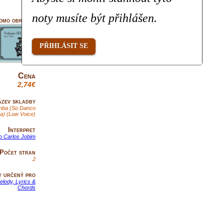
noty musíte být přihlášen.
omo obrázek
PŘIHLÁSIT SE
Cena
2,74€
zev skladby
amba (So Danco
) (Low Voice)
Interpret
o Carlos Jobim
Počet stran
2
y určený pro
lody, Lyrics &
Chords