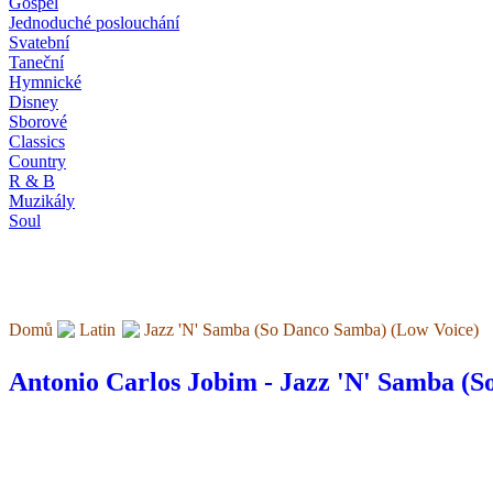
Gospel
Jednoduché poslouchání
Svatební
Taneční
Hymnické
Disney
Sborové
Classics
Country
R & B
Muzikály
Soul
Domů
Latin
Jazz 'N' Samba (So Danco Samba) (Low Voice)
Antonio Carlos Jobim - Jazz 'N' Samba (