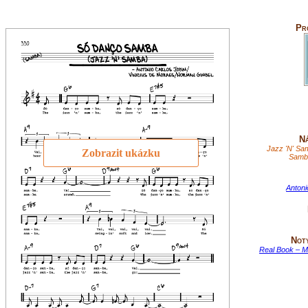
Pr
Ná
Jazz 'N' S
Zobrazit ukázku
Samba
Antoni
Not
Real Book – Me