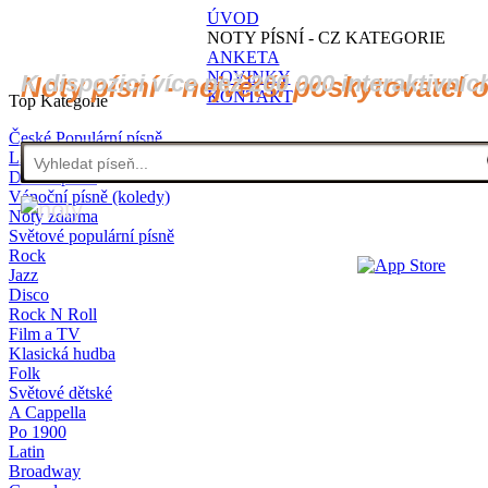
ÚVOD
NOTY PÍSNÍ - CZ KATEGORIE
ANKETA
NOVINKY
K dispozici více než 200 000 interaktivníc
Noty písní - největší poskytovatel 
KONTAKT
Top Kategorie
České Populární písně
Lidové písně
Dětské písně
Vánoční písně (koledy)
Noty zdarma
Světové populární písně
Rock
Jazz
Disco
Rock N Roll
Film a TV
Klasická hudba
Folk
Světové dětské
A Cappella
Po 1900
Latin
Broadway