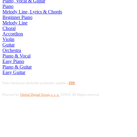
Piano, Vocal & Guitar
Piano
Melody Line, Lyrics & Chords
Beginner Piano
Melody Line
Choral
Accordion
Violin
Guitar
Orchestra
Piano & Vocal
Easy Piano
Piano & Guitar
Easy Guitar
Naše všeobecné obchodní podmínky najdete i
ZDE
.
Powered by
Global Digital Group s. r. o.
©2024. All Rights reserved.