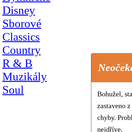
Disney
Sborové
Classics
Country
R & B
Neoček
Muzikály
Soul
Bohužel, st
zastaveno z
chyby. Prob
nejdříve.