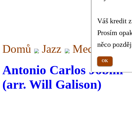
Váš kredit 
Prosím opak
něco pozděj
Domů
Jazz
Meditation (
OK
Antonio Carlos Jobim -
(arr. Will Galison)