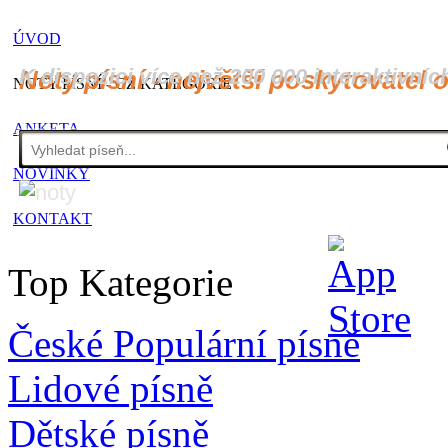
ÚVOD
K dispozici více než 200 000 interaktivníc
Noty písní - největší poskytovatel 
NOTY PÍSNÍ - CZ KATEGORIE
ANKETA
NOVINKY
KONTAKT
Top Kategorie
České Populární písně
Lidové písně
Dětské písně