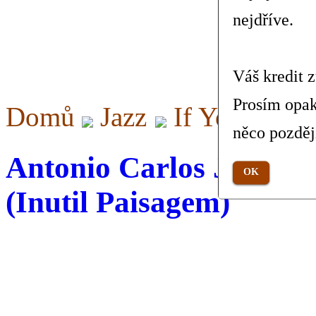
nejdříve.
Váš kredit 
Prosím opak
Domů
Jazz
If You Neve
něco pozděj
Antonio Carlos Jobim 
OK
(Inutil Paisagem)