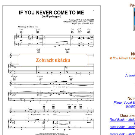
Pr
Ná
If You Never Com
Zobrazit ukázku
Antoni
Not
Piano, Vocal &
(Righ
Dostupní
Real Book – Mel
Real Book – Mel
Real Book – Mel