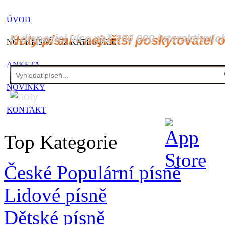
ÚVOD
K dispozici více než 200 000 interaktivníc
Noty písní - největší poskytovatel 
NOTY PÍSNÍ - CZ KATEGORIE
ANKETA
NOVINKY
KONTAKT
Top Kategorie
České Populární písně
Lidové písně
Dětské písně