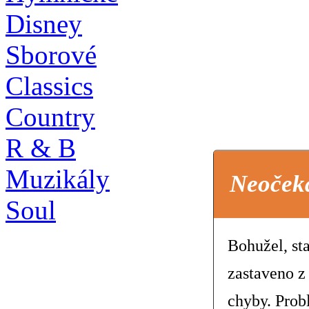
Disney
Sborové
Classics
Country
R & B
Muzikály
Neoček
Soul
Bohužel, st
zastaveno z
chyby. Prob