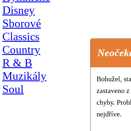
Disney
Sborové
Classics
Country
Neoček
R & B
Muzikály
Bohužel, st
Soul
zastaveno z
chyby. Prob
nejdříve.