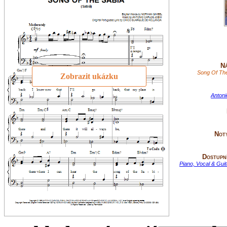
Ná
Song Of The
Zobrazit ukázku
Antoni
Not
Dostupní
Piano, Vocal & Gui