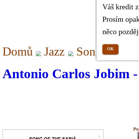
Váš kredit 
Prosím opak
něco pozděj
Domů
Jazz
Song Of The
OK
Antonio Carlos Jobim -
Pr