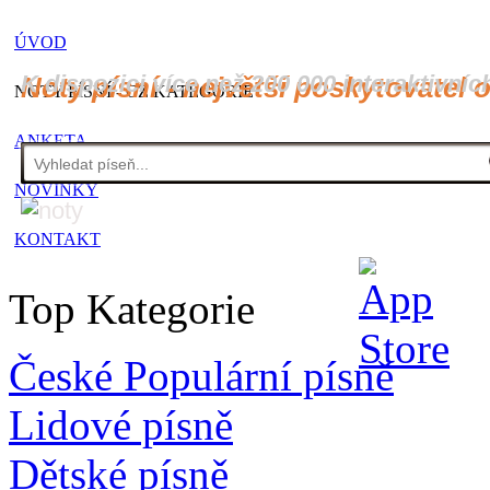
ÚVOD
K dispozici více než 200 000 interaktivníc
Noty písní - největší poskytovatel 
NOTY PÍSNÍ - CZ KATEGORIE
ANKETA
NOVINKY
KONTAKT
Top Kategorie
České Populární písně
Lidové písně
Dětské písně